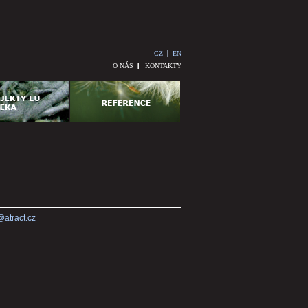
CZ
EN
O NÁS
KONTAKTY
@atract.cz