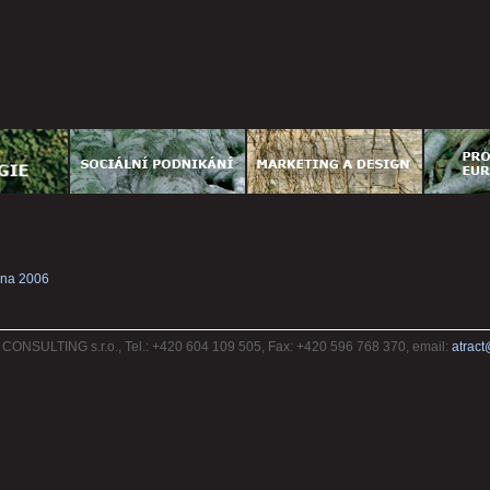
zna 2006
ONSULTING s.r.o., Tel.: +420 604 109 505, Fax: +420 596 768 370, email:
atract