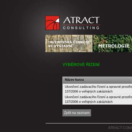
VÝBĚROVÉ ŘÍZENÍ
Název kurzu
Ukončení zadávacího řízení a opravné prostřed
137/2006 o veřejných zakázkách
Ukončení zadávacího řízení a opravné prostřed
137/2006 o veřejných zakázkách
ATRACT CONSUL